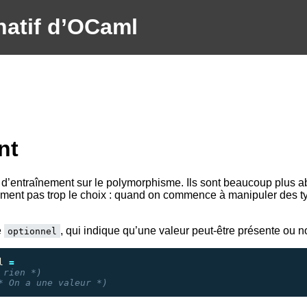
natif d’OCaml
nt
 d’entraînement sur le polymorphisme. Ils sont beaucoup plus ab
ent pas trop le choix : quand on commence à manipuler des typ
e
, qui indique qu’une valeur peut-être présente ou n
optionnel
l
=
 rien *)
* On a une valeur *)