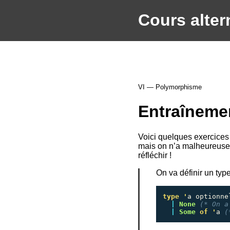
Cours alter
VI — Polymorphisme
Entraîneme
Voici quelques exercices
mais on n’a malheureusem
réfléchir !
On va définir un typ
type
'
a
optionne
|
None
(* On a
|
Some
of
'
a
(