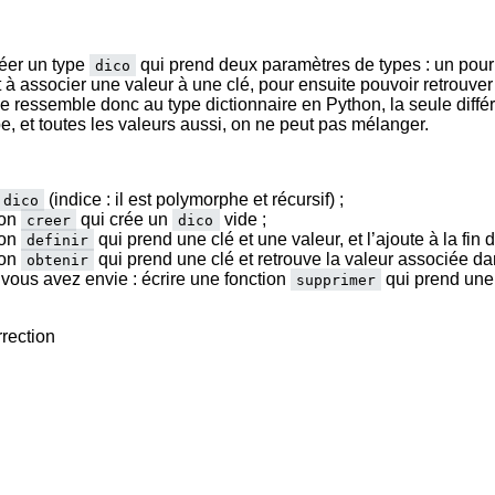
éer un type
qui prend deux paramètres de types : un pour
dico
t à associer une valeur à une clé, pour ensuite pouvoir retrouver
pe ressemble donc au type dictionnaire en Python, la seule diffé
e, et toutes les valeurs aussi, on ne peut pas mélanger.
(indice : il est polymorphe et récursif) ;
dico
ion
qui crée un
vide ;
creer
dico
ion
qui prend une clé et une valeur, et l’ajoute à la fin 
definir
ion
qui prend une clé et retrouve la valeur associée d
obtenir
 vous avez envie : écrire une fonction
qui prend une 
supprimer
rrection