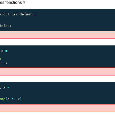
ces fonctions ?
s
opt
par_defaut
=
defaut
x
=
e
=
y
t
x
=
ome
(
a
*.
x
)