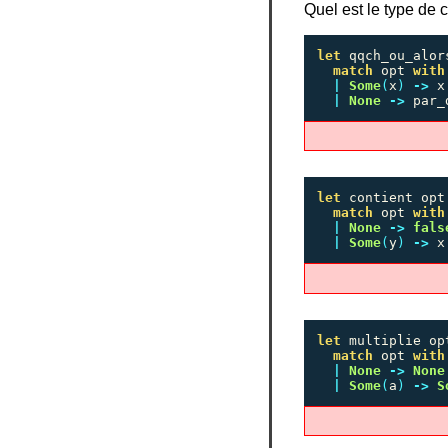
Quel est le type de 
let
qqch_ou_alor
match
opt
with
|
Some
(
x
)
->
x
|
None
->
par_
let
contient
opt
match
opt
with
|
None
->
fals
|
Some
(
y
)
->
x
let
multiplie
op
match
opt
with
|
None
->
None
|
Some
(
a
)
->
S